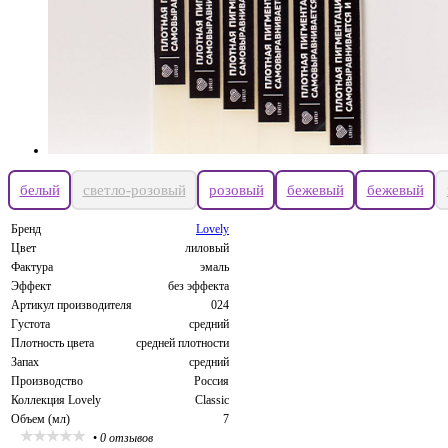
белый
светло-розовый
розовый
бежевый
бежевый
Бренд
Lovely
Цвет
лиловый
Фактура
эмаль
Эффект
без эффекта
Артикул производителя
024
Густота
средний
Плотность цвета
средней плотности
Запах
средний
Производство
Россия
Коллекция Lovely
Classic
Объем (мл)
7
•
0 отзывов