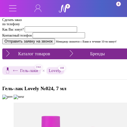
0
0
Сделать заказ
по телефону
Как Вас зовут?
Контактный телефон
Менеджер свяжется с Вами в течение 10-ти минут!
Каталог товаров
Бренды
2361
188
×
Гель-лаки
Lovely
Гель-лак Lovely №024, 7 мл