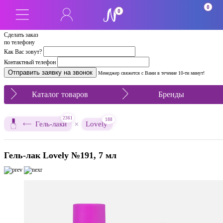
0
0
Сделать заказ
по телефону
Как Вас зовут?
Контактный телефон
Менеджер свяжется с Вами в течение 10-ти минут!
Каталог товаров
Бренды
2361
188
×
Гель-лаки
Lovely
Гель-лак Lovely №191, 7 мл