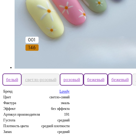
белый
светло-розовый
розовый
бежевый
бежевый
Бренд
Lovely
Цвет
светло-синий
Фактура
эмаль
Эффект
без эффекта
Артикул производителя
191
Густота
средний
Плотность цвета
средней плотности
Запах
средний