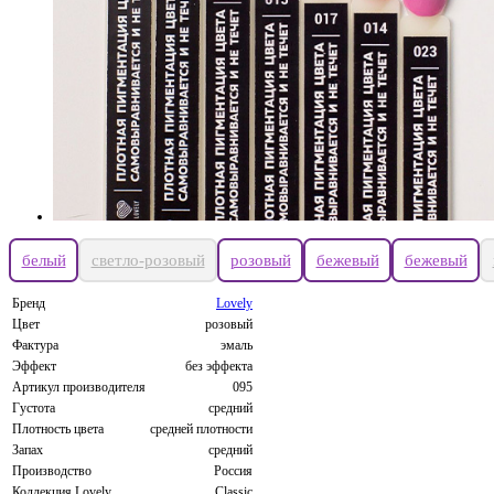
белый
светло-розовый
розовый
бежевый
бежевый
Бренд
Lovely
Цвет
розовый
Фактура
эмаль
Эффект
без эффекта
Артикул производителя
095
Густота
средний
Плотность цвета
средней плотности
Запах
средний
Производство
Россия
Коллекция Lovely
Classic