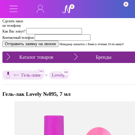
0
0
Сделать заказ
по телефону
Как Вас зовут?
Контактный телефон
Менеджер свяжется с Вами в течение 10-ти минут!
Каталог товаров
Бренды
2361
188
×
Гель-лаки
Lovely
Гель-лак Lovely №095, 7 мл