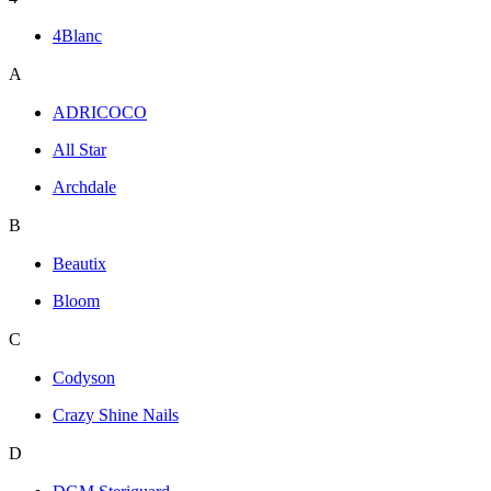
4Blanc
A
ADRICOCO
All Star
Archdale
B
Beautix
Bloom
C
Codyson
Crazy Shine Nails
D