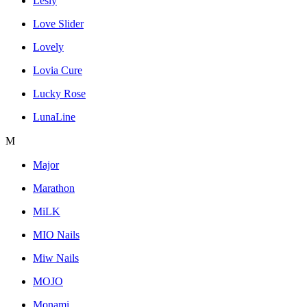
Lesly
Love Slider
Lovely
Lovia Cure
Lucky Rose
LunaLine
M
Major
Marathon
MiLK
MIO Nails
Miw Nails
MOJO
Monami