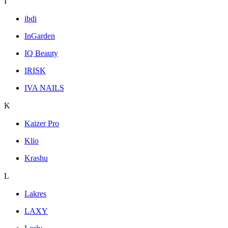
I
ibdi
InGarden
IQ Beauty
IRISK
IVA NAILS
K
Kaizer Pro
Klio
Krashu
L
Lakres
LAXY