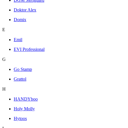
DGM Steriguard
Doktor Alex
Domix
E
Emil
EVI Professional
G
Go Stamp
Grattol
H
HANDYboo
Holy Molly
Hytoos