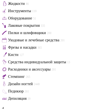
Жидкости
86
Инструменты
119
Оборудование
51
Лаковые покрытия
335
Пилки и шлифовщики
200
Уходовые и лечебные средства
201
Фрезы и насадки
365
Кисти
127
Средства индивидуальной защиты
13
Расходники и аксессуары
201
Стемпинг
265
Дизайн ногтей
2448
Педикюр
261
Депиляция
29
4