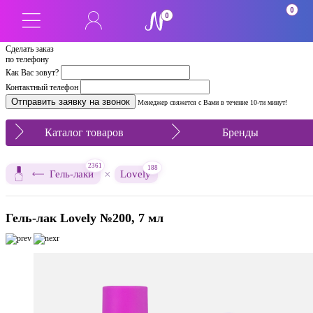
0
0
Сделать заказ
по телефону
Как Вас зовут?
Контактный телефон
Менеджер свяжется с Вами в течение 10-ти минут!
Каталог товаров
Бренды
2361
188
×
Гель-лаки
Lovely
Гель-лак Lovely №200, 7 мл