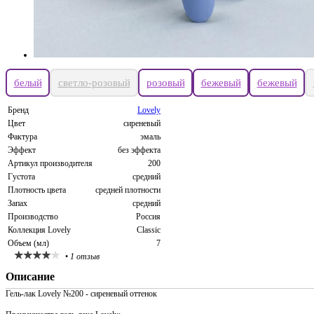
белый
светло-розовый
розовый
бежевый
бежевый
Бренд
Lovely
Цвет
сиреневый
Фактура
эмаль
Эффект
без эффекта
Артикул производителя
200
Густота
средний
Плотность цвета
средней плотности
Запах
средний
Производство
Россия
Коллекция Lovely
Classic
Объем (мл)
7
•
1 отзыв
Описание
Гель-лак Lovely №200 - сиреневый оттенок