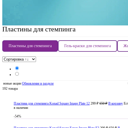
Пластины для стемпинга
Пластины для стемпинга
Гель-краски для стемпинга
Жи
новые акции
Обновление в разделе
192 товара
Пластина для стемпинга Konad Square Image Plate 12
299 ₽
650 ₽
В корзину
Ес
в наличии
-54%
Пластина для стемпинга Konad Square Fancy Image Plate F2
299 ₽
650 ₽
В