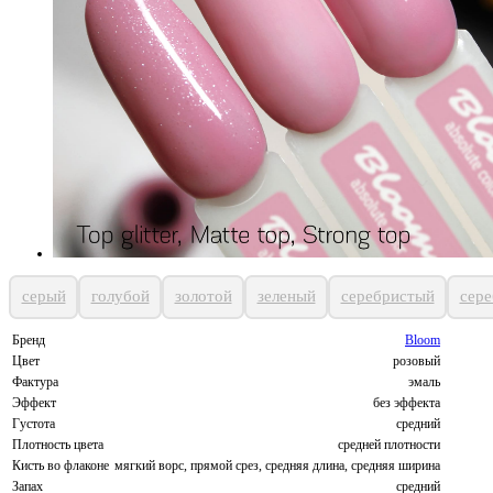
серый
голубой
золотой
зеленый
серебристый
сер
Бренд
Bloom
Цвет
розовый
Фактура
эмаль
Эффект
без эффекта
Густота
средний
Плотность цвета
средней плотности
Кисть во флаконе
мягкий ворс, прямой срез, средняя длина, средняя ширина
Запах
средний