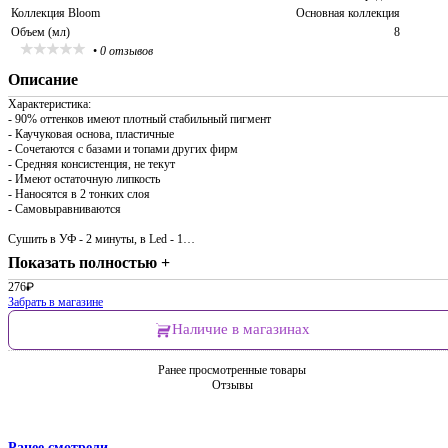
Коллекция Bloom
Основная коллекция
Объем (мл)
8
•
0 отзывов
Описание
Характеристика:
- 90% оттенков имеют плотный стабильный пигмент
- Каучуковая основа, пластичные
- Сочетаются с базами и топами других фирм
- Средняя консистенция, не текут
- Имеют остаточную липкость
- Наносятся в 2 тонких слоя
- Самовыравниваются
Сушить в УФ - 2 минуты, в Led - 1…
Показать полностью +
276
₽
Забрать в магазине
Наличие в магазинах
Ранее просмотренные товары
Отзывы
Ранее смотрели