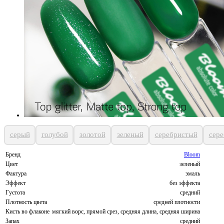
серый
голубой
золотой
зеленый
серебристый
сер
Бренд
Bloom
Цвет
зеленый
Фактура
эмаль
Эффект
без эффекта
Густота
средний
Плотность цвета
средней плотности
Кисть во флаконе
мягкий ворс, прямой срез, средняя длина, средняя ширина
Запах
средний