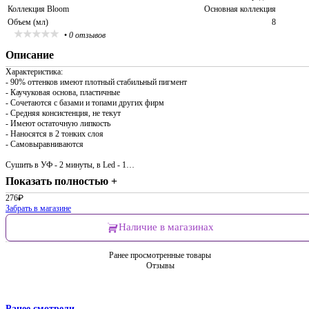
Коллекция Bloom
Основная коллекция
Объем (мл)
8
•
0 отзывов
Описание
Характеристика:
- 90% оттенков имеют плотный стабильный пигмент
- Каучуковая основа, пластичные
- Сочетаются с базами и топами других фирм
- Средняя консистенция, не текут
- Имеют остаточную липкость
- Наносятся в 2 тонких слоя
- Самовыравниваются
Сушить в УФ - 2 минуты, в Led - 1…
Показать полностью +
276
₽
Забрать в магазине
Наличие в магазинах
Ранее просмотренные товары
Отзывы
Ранее смотрели