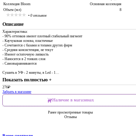
Коллекция Bloom
Основная коллекция
Объем (мл)
8
•
0 отзывов
Описание
Характеристика:
- 90% оттенков имеют плотный стабильный пигмент
- Каучуковая основа, пластичные
- Сочетаются с базами и топами других фирм
- Средняя консистенция, не текут
- Имеют остаточную липкость
- Наносятся в 2 тонких слоя
- Самовыравниваются
Сушить в УФ - 2 минуты, в Led - 1…
Показать полностью +
276
₽
Забрать в магазине
Наличие в магазинах
Ранее просмотренные товары
Отзывы
Ранее смотрели