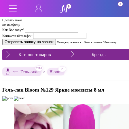
0
0
Сделать заказ
по телефону
Как Вас зовут?
Контактный телефон
Менеджер свяжется с Вами в течение 10-ти минут!
Каталог товаров
Бренды
2361
91
×
Гель-лаки
Bloom
Гель-лак Bloom №129 Яркие моменты 8 мл