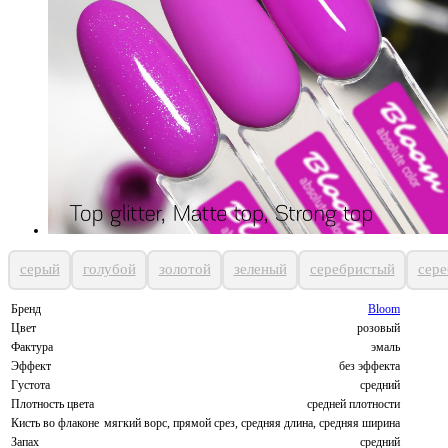
серый
голубой
золотой
зеленый
серебристый
сер
Бренд
Bloom
Цвет
розовый
Фактура
эмаль
Эффект
без эффекта
Густота
средний
Плотность цвета
средней плотности
Кисть во флаконе
мягкий ворс, прямой срез, средняя длина, средняя ширина
Запах
средний