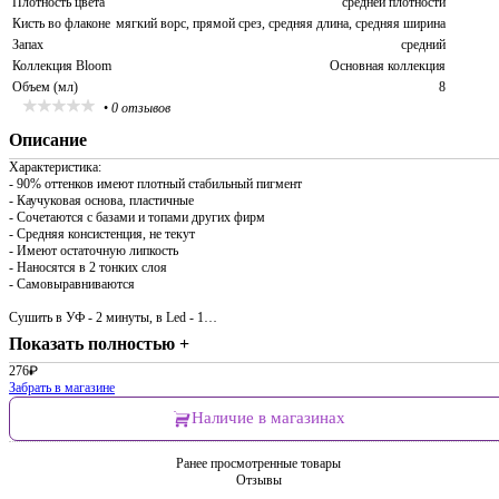
Плотность цвета
средней плотности
Кисть во флаконе
мягкий ворс, прямой срез, средняя длина, средняя ширина
Запах
средний
Коллекция Bloom
Основная коллекция
Объем (мл)
8
•
0 отзывов
Описание
Характеристика:
- 90% оттенков имеют плотный стабильный пигмент
- Каучуковая основа, пластичные
- Сочетаются с базами и топами других фирм
- Средняя консистенция, не текут
- Имеют остаточную липкость
- Наносятся в 2 тонких слоя
- Самовыравниваются
Сушить в УФ - 2 минуты, в Led - 1…
Показать полностью +
276
₽
Забрать в магазине
Наличие в магазинах
Ранее просмотренные товары
Отзывы