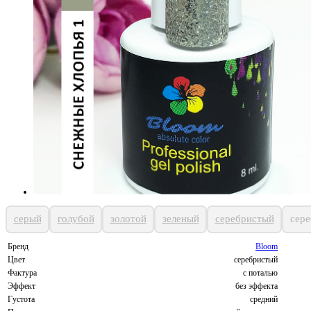
серый
голубой
золотой
зеленый
серебристый
сер
Бренд
Bloom
Цвет
серебристый
Фактура
с поталью
Эффект
без эффекта
Густота
средний