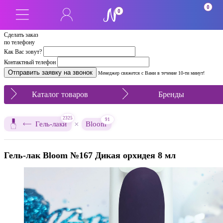
0
0
Сделать заказ
по телефону
Как Вас зовут?
Контактный телефон
Менеджер свяжется с Вами в течение 10-ти минут!
Каталог товаров
Бренды
2325
91
×
Гель-лаки
Bloom
Гель-лак Bloom №167 Дикая орхидея 8 мл