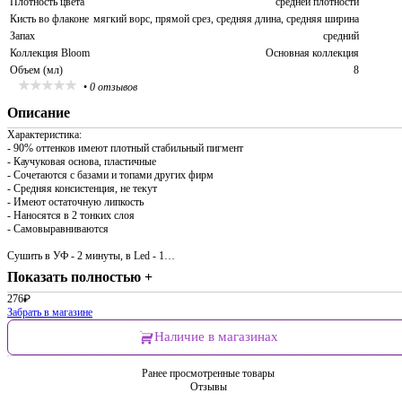
Плотность цвета
средней плотности
Кисть во флаконе
мягкий ворс, прямой срез, средняя длина, средняя ширина
Запах
средний
Коллекция Bloom
Основная коллекция
Объем (мл)
8
•
0 отзывов
Описание
Характеристика:
- 90% оттенков имеют плотный стабильный пигмент
- Каучуковая основа, пластичные
- Сочетаются с базами и топами других фирм
- Средняя консистенция, не текут
- Имеют остаточную липкость
- Наносятся в 2 тонких слоя
- Самовыравниваются
Сушить в УФ - 2 минуты, в Led - 1…
Показать полностью +
276
₽
Забрать в магазине
Наличие в магазинах
Ранее просмотренные товары
Отзывы