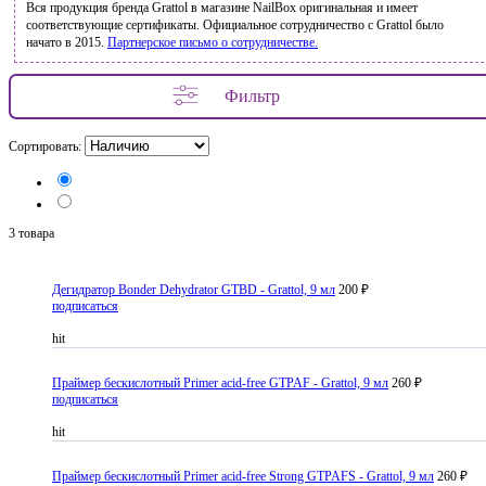
Вся продукция бренда Grattol в магазине NailBox оригинальная и имеет
соответствующие сертификаты. Официальное сотрудничество с Grattol было
начато в 2015.
Партнерское письмо о сотрудничестве.
Фильтр
Сортировать:
3 товара
Дегидратор Bonder Dehydrator GTBD - Grattol, 9 мл
200 ₽
подписаться
hit
Праймер бескислотный Primer acid-free GTPAF - Grattol, 9 мл
260 ₽
подписаться
hit
Праймер бескислотный Primer acid-free Strong GTPAFS - Grattol, 9 мл
260 ₽