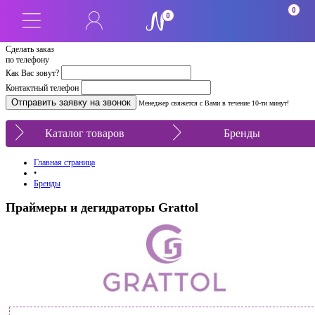
0
0
Сделать заказ
по телефону
Как Вас зовут?
Контактный телефон
Менеджер свяжется с Вами в течение 10-ти минут!
Каталог товаров
Бренды
Главная страница
•
Бренды
Праймеры и дегидраторы Grattol