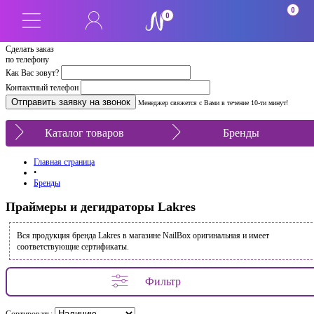
0
0
Сделать заказ
по телефону
Как Вас зовут?
Контактный телефон
Менеджер свяжется с Вами в течение 10-ти минут!
Каталог товаров
Бренды
Главная страница
•
Бренды
Праймеры и дегидраторы Lakres
Вся продукция бренда Lakres в магазине NailBox оригинальная и имеет
соответствующие сертификаты.
Фильтр
Сортировать: