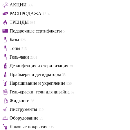
АКЦИИ
386
РАСПРОДАЖА
1214
ТРЕНДЫ
634
Подарочные сертификаты
5
Базы
526
Топы
213
Гель-лаки
2361
Дезинфекция и стерилизация
29
Праймеры и дегидраторы
35
Наращивание и укрепление
950
Гель-краски, гели для дизайна
62
Жидкости
86
Инструменты
119
Оборудование
51
Лаковые покрытия
335