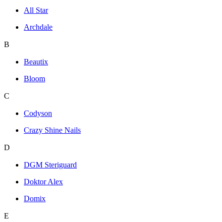
All Star
Archdale
B
Beautix
Bloom
C
Codyson
Crazy Shine Nails
D
DGM Steriguard
Doktor Alex
Domix
E