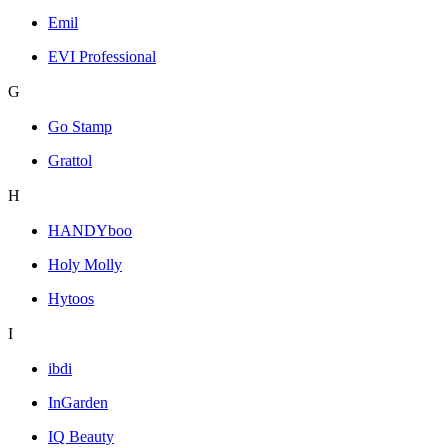
Emil
EVI Professional
G
Go Stamp
Grattol
H
HANDYboo
Holy Molly
Hytoos
I
ibdi
InGarden
IQ Beauty