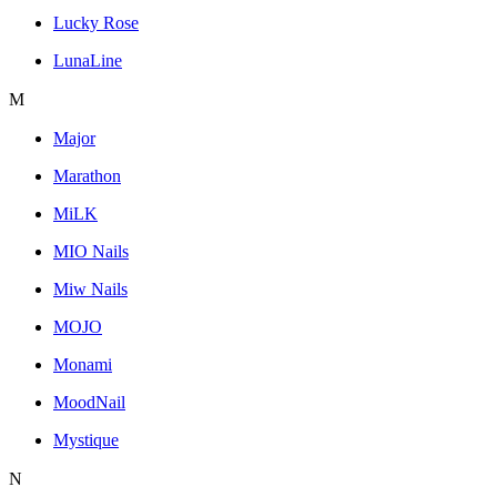
Lucky Rose
LunaLine
M
Major
Marathon
MiLK
MIO Nails
Miw Nails
MOJO
Monami
MoodNail
Mystique
N