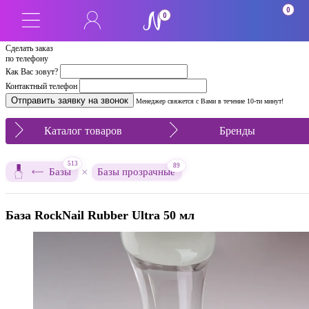
0
0
Сделать заказ
по телефону
Как Вас зовут?
Контактный телефон
Менеджер свяжется с Вами в течение 10-ти минут!
Каталог товаров
Бренды
513
89
×
Базы
Базы прозрачные
База RockNail Rubber Ultra 50 мл