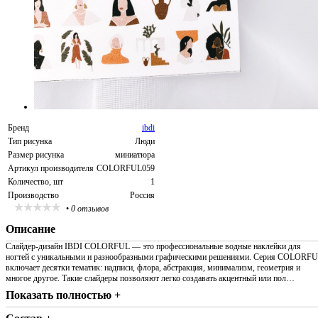
Бренд
ibdi
Тип рисунка
Люди
Размер рисунка
миниатюра
Артикул производителя
COLORFUL059
Количество, шт
1
Производство
Россия
•
0 отзывов
Описание
Слайдер-дизайн IBDI COLORFUL — это профессиональные водные наклейки для
ногтей с уникальными и разнообразными графическими решениями. Серия COLORF
включает десятки тематик: надписи, флора, абстракция, минимализм, геометрия и
многое другое. Такие слайдеры позволяют легко создавать акцентный или пол…
Показать полностью +