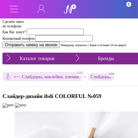
0
0
Сделать заказ
по телефону
Как Вас зовут?
Контактный телефон
Менеджер свяжется с Вами в течение 10-ти минут!
Каталог товаров
Бренды
1559
1088
×
Слайдеры, наклейки, пленки
Слайдеры
Слайдер-дизайн ibdi COLORFUL №059