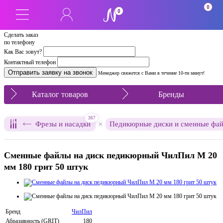
0
0
Сделать заказ
по телефону
Как Вас зовут?
Контактный телефон
Менеджер свяжется с Вами в течение 10-ти минут!
Каталог товаров
Бренды
367
×
Фрезы и насадки
Педикюрные диски и сменные фа
Сменные файлы на диск педикюрный ЧилПил M 20
мм 180 грит 50 штук
Бренд
ЧилПил
Абразивность (GRIT)
180