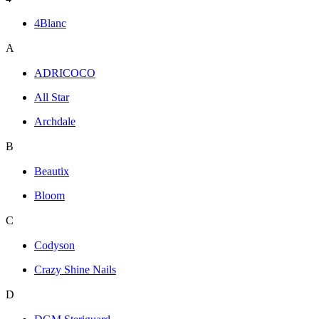
4Blanc
A
ADRICOCO
All Star
Archdale
B
Beautix
Bloom
C
Codyson
Crazy Shine Nails
D