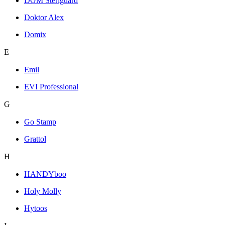
DGM Steriguard
Doktor Alex
Domix
E
Emil
EVI Professional
G
Go Stamp
Grattol
H
HANDYboo
Holy Molly
Hytoos