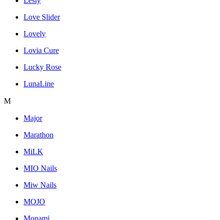
Lesly
Love Slider
Lovely
Lovia Cure
Lucky Rose
LunaLine
M
Major
Marathon
MiLK
MIO Nails
Miw Nails
MOJO
Monami