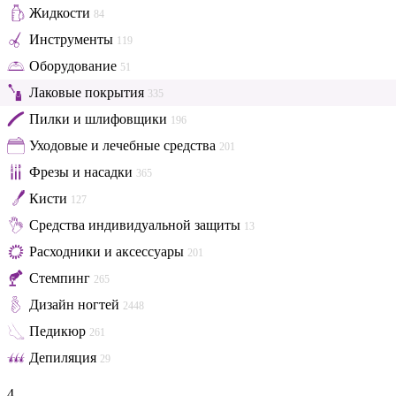
Жидкости
84
Инструменты
119
Оборудование
51
Лаковые покрытия
335
Пилки и шлифовщики
196
Уходовые и лечебные средства
201
Фрезы и насадки
365
Кисти
127
Средства индивидуальной защиты
13
Расходники и аксессуары
201
Стемпинг
265
Дизайн ногтей
2448
Педикюр
261
Депиляция
29
4