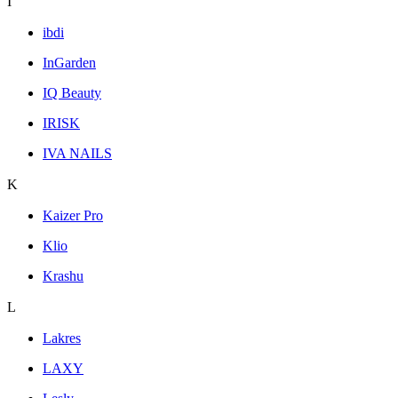
I
ibdi
InGarden
IQ Beauty
IRISK
IVA NAILS
K
Kaizer Pro
Klio
Krashu
L
Lakres
LAXY