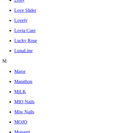
Lesly
Love Slider
Lovely
Lovia Cure
Lucky Rose
LunaLine
M
Major
Marathon
MiLK
MIO Nails
Miw Nails
MOJO
Monami