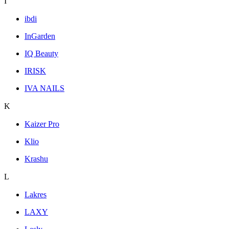
I
ibdi
InGarden
IQ Beauty
IRISK
IVA NAILS
K
Kaizer Pro
Klio
Krashu
L
Lakres
LAXY