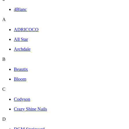
4Blanc
A
ADRICOCO
All Star
Archdale
B
Beautix
Bloom
C
Codyson
Crazy Shine Nails
D