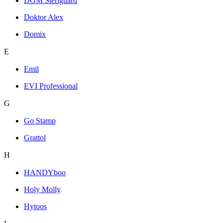
DGM Steriguard
Doktor Alex
Domix
E
Emil
EVI Professional
G
Go Stamp
Grattol
H
HANDYboo
Holy Molly
Hytoos