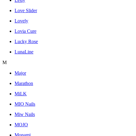
Lesly
Love Slider
Lovely
Lovia Cure
Lucky Rose
LunaLine
M
Major
Marathon
MiLK
MIO Nails
Miw Nails
MOJO
Monami