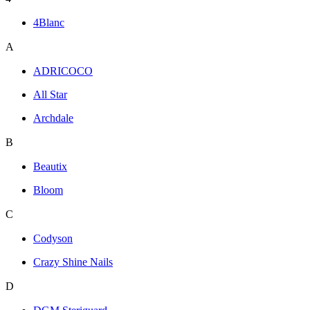
4Blanc
A
ADRICOCO
All Star
Archdale
B
Beautix
Bloom
C
Codyson
Crazy Shine Nails
D