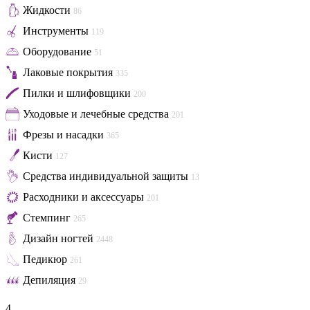
Жидкости
86
Инструменты
119
Оборудование
51
Лаковые покрытия
335
Пилки и шлифовщики
200
Уходовые и лечебные средства
201
Фрезы и насадки
365
Кисти
127
Средства индивидуальной защиты
13
Расходники и аксессуары
201
Стемпинг
265
Дизайн ногтей
2448
Педикюр
261
Депиляция
29
4