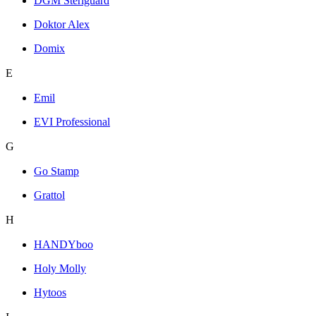
DGM Steriguard
Doktor Alex
Domix
E
Emil
EVI Professional
G
Go Stamp
Grattol
H
HANDYboo
Holy Molly
Hytoos