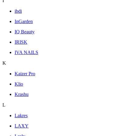
I
ibdi
InGarden
IQ Beauty
IRISK
IVA NAILS
K
Kaizer Pro
Klio
Krashu
L
Lakres
LAXY