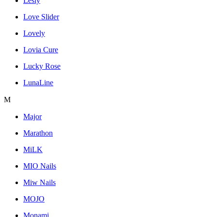
Lesly
Love Slider
Lovely
Lovia Cure
Lucky Rose
LunaLine
M
Major
Marathon
MiLK
MIO Nails
Miw Nails
MOJO
Monami