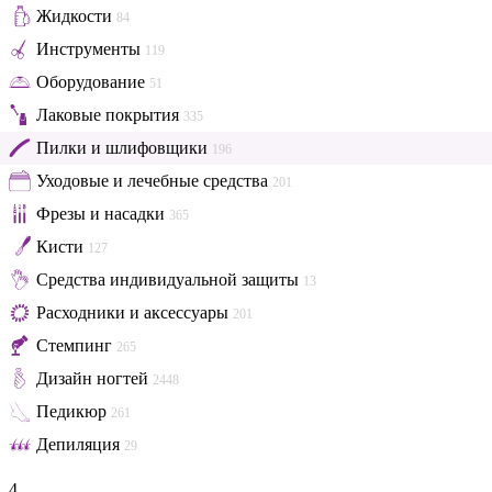
Жидкости
84
Инструменты
119
Оборудование
51
Лаковые покрытия
335
Пилки и шлифовщики
196
Уходовые и лечебные средства
201
Фрезы и насадки
365
Кисти
127
Средства индивидуальной защиты
13
Расходники и аксессуары
201
Стемпинг
265
Дизайн ногтей
2448
Педикюр
261
Депиляция
29
4