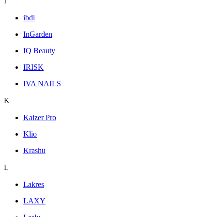
I
ibdi
InGarden
IQ Beauty
IRISK
IVA NAILS
K
Kaizer Pro
Klio
Krashu
L
Lakres
LAXY