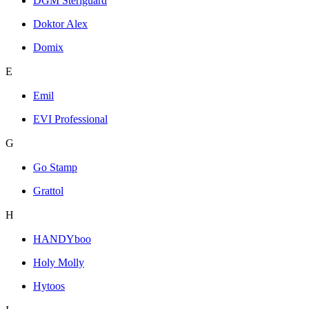
DGM Steriguard
Doktor Alex
Domix
E
Emil
EVI Professional
G
Go Stamp
Grattol
H
HANDYboo
Holy Molly
Hytoos