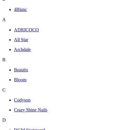
4Blanc
A
ADRICOCO
All Star
Archdale
B
Beautix
Bloom
C
Codyson
Crazy Shine Nails
D