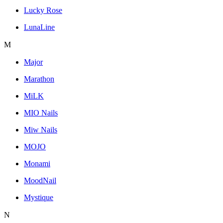
Lucky Rose
LunaLine
M
Major
Marathon
MiLK
MIO Nails
Miw Nails
MOJO
Monami
MoodNail
Mystique
N