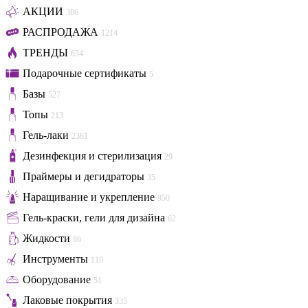
АКЦИИ
386
РАСПРОДАЖА
1214
ТРЕНДЫ
634
Подарочные сертификаты
5
Базы
527
Топы
213
Гель-лаки
2361
Дезинфекция и стерилизация
29
Праймеры и дегидраторы
35
Наращивание и укрепление
950
Гель-краски, гели для дизайна
62
Жидкости
86
Инструменты
119
Оборудование
51
Лаковые покрытия
335