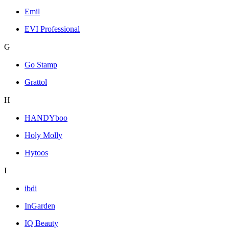
Emil
EVI Professional
G
Go Stamp
Grattol
H
HANDYboo
Holy Molly
Hytoos
I
ibdi
InGarden
IQ Beauty