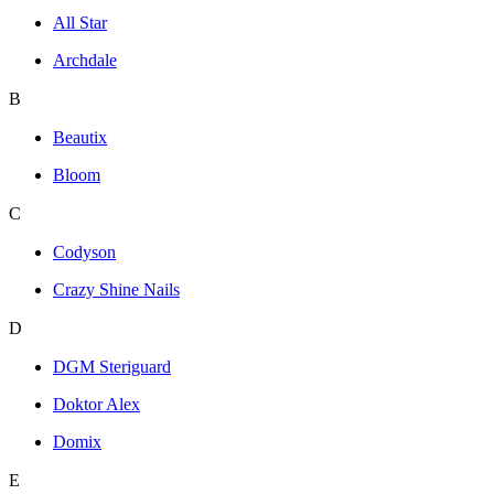
All Star
Archdale
B
Beautix
Bloom
C
Codyson
Crazy Shine Nails
D
DGM Steriguard
Doktor Alex
Domix
E