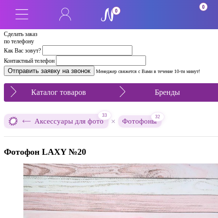
0
0
Сделать заказ
по телефону
Как Вас зовут?
Контактный телефон
Менеджер свяжется с Вами в течение 10-ти минут!
Каталог товаров
Бренды
33
32
×
Аксессуары для фото
Фотофоны
Фотофон LAXY №20