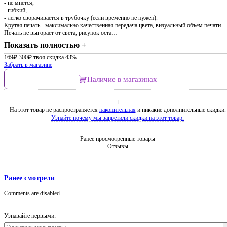
- не мнется,
- гибкий,
- легко сворачивается в трубочку (если временно не нужен).
Крутая печать - максимально качественная передача цвета, визуальный объем печати.
Печать не выгорает от света, рисунок оста…
Показать полностью +
169
₽
300
₽
твоя скидка 43%
Забрать в магазине
Наличие в магазинах
ℹ
На этот товар не распространяется
накопительная
и никакие дополнительные скидки.
Узнайте почему мы запретили скидки на этот товар.
Ранее просмотренные товары
Отзывы
Ранее смотрели
Comments are disabled
Узнавайте первыми: