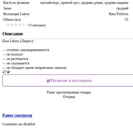
Кисть во флаконе
мягкий ворс, прямой срез, средняя длина, средняя ширина
Запах
средний
Коллекция Lakres
Base Perfecto
Объем (мл)
15
•
0 отзывов
Описание
База Lakres (Лакрес):
— отлично самовыравнивается
— не полосит
— не растекается
— не скалывается
— не обладает едким неприятным запахом
475
₽
Наличие в магазинах
Ранее просмотренные товары
Отзывы
Ранее смотрели
Comments are disabled