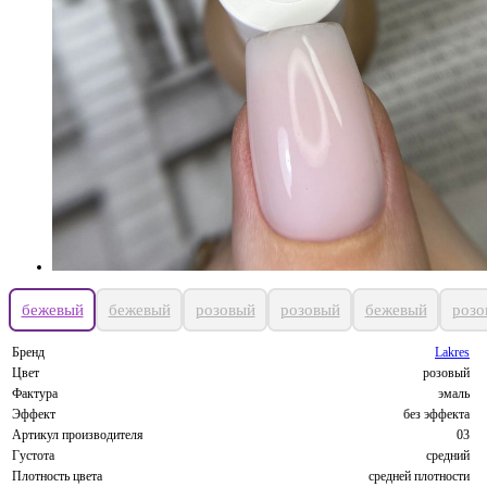
бежевый
бежевый
розовый
розовый
бежевый
розо
Бренд
Lakres
Цвет
розовый
Фактура
эмаль
Эффект
без эффекта
Артикул производителя
03
Густота
средний
Плотность цвета
средней плотности