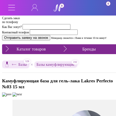
0
0
Сделать заказ
по телефону
Как Вас зовут?
Контактный телефон
Менеджер свяжется с Вами в течение 10-ти минут!
Каталог товаров
Бренды
526
232
×
Базы
Базы камуфлирующие
Камуфлирующая база для гель-лака Lakres Perfecto
№03 15 мл