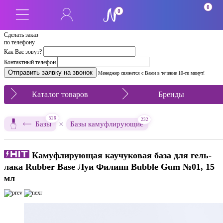
0
0
Сделать заказ
по телефону
Как Вас зовут?
Контактный телефон
Менеджер свяжется с Вами в течение 10-ти минут!
Каталог товаров
Бренды
526
232
×
Базы
Базы камуфлирующие
Камуфлирующая каучуковая база для гель-
лака Rubber Base Луи Филипп Bubble Gum №01, 15
мл