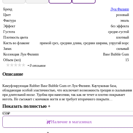
Бренд
Луи Филипп
Цвет
розовый
Фактура
эмаль
Эффект
без эффекта
Густота
средне-густой
Плотность цвета
плотный
Кисть во флаконе
прямой срез, средняя длина, средняя ширина, упругий ворс
Запах
сильный
Коллекция Луи Филипп
Base Bubble Gum
Объем (мл)
15
•
0 отзывов
Описание
Камуфлирующая Rubber Base Bubble Gum от Луи Филипп. Каучуковая база,
обладающая особой эластичностью, что исключает возможность трещин и скалывания
при длительной носке. Удобна при нанесении, так как не течет и плотно покрывает
ноготь. Не съезжает с кончиков ногтя и не требует вторичного покрыти…
Показать полностью +
650
₽
Наличие в магазинах