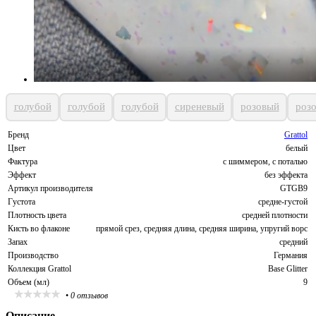
голубой
голубой
голубой
сиреневый
розовый
роз
Бренд
Grattol
Цвет
белый
Фактура
с шиммером, с поталью
Эффект
без эффекта
Артикул производителя
GTGB9
Густота
средне-густой
Плотность цвета
средней плотности
Кисть во флаконе
прямой срез, средняя длина, средняя ширина, упругий ворс
Запах
средний
Производство
Германия
Коллекция Grattol
Base Glitter
Объем (мл)
9
•
0 отзывов
Описание