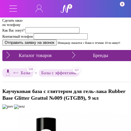
0
0
Сделать заказ
по телефону
Как Вас зовут?
Контактный телефон
Менеджер свяжется с Вами в течение 10-ти минут!
Каталог товаров
Бренды
526
157
×
Базы
Базы с эффектами
Каучуковая база с глиттером для гель-лака Rubber
Base Glitter Grattol №009 (GTGB9), 9 мл