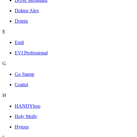
DGM Steriguard
Doktor Alex
Domix
E
Emil
EVI Professional
G
Go Stamp
Grattol
H
HANDYboo
Holy Molly
Hytoos