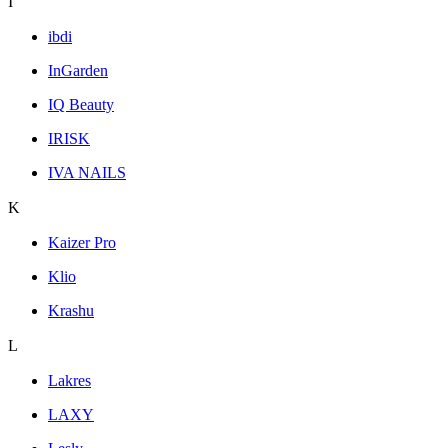
I
ibdi
InGarden
IQ Beauty
IRISK
IVA NAILS
K
Kaizer Pro
Klio
Krashu
L
Lakres
LAXY