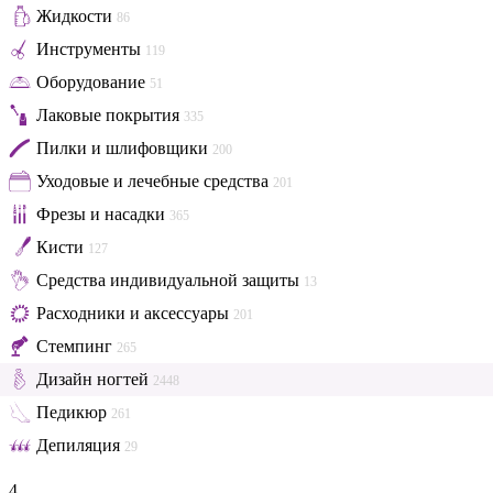
Жидкости
86
Инструменты
119
Оборудование
51
Лаковые покрытия
335
Пилки и шлифовщики
200
Уходовые и лечебные средства
201
Фрезы и насадки
365
Кисти
127
Средства индивидуальной защиты
13
Расходники и аксессуары
201
Стемпинг
265
Дизайн ногтей
2448
Педикюр
261
Депиляция
29
4