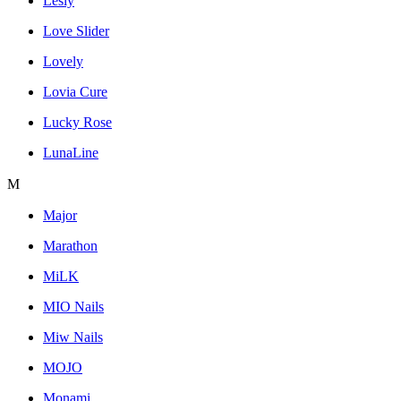
Lesly
Love Slider
Lovely
Lovia Cure
Lucky Rose
LunaLine
M
Major
Marathon
MiLK
MIO Nails
Miw Nails
MOJO
Monami