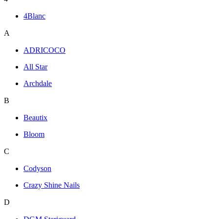
4Blanc
A
ADRICOCO
All Star
Archdale
B
Beautix
Bloom
C
Codyson
Crazy Shine Nails
D