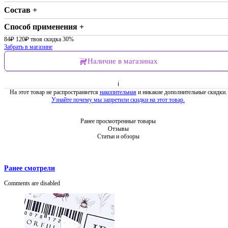
Состав +
Способ применения +
84
₽
120
₽
твоя скидка 30%
Забрать в магазине
Наличие в магазинах
ℹ
На этот товар не распространяется
накопительная
и никакие дополнительные скидки.
Узнайте почему мы запретили скидки на этот товар.
Ранее просмотренные товары
Отзывы
Статьи и обзоры
Ранее смотрели
Comments are disabled