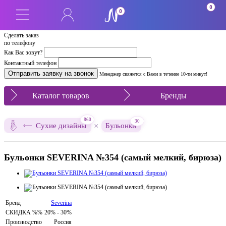
0
0
Сделать заказ
по телефону
Как Вас зовут?
Контактный телефон
Менеджер свяжется с Вами в течение 10-ти минут!
Каталог товаров
Бренды
860
30
×
Сухие дизайны
Бульонки
Бульонки SEVERINA №354 (самый мелкий, бирюза)
Бренд
Severina
СКИДКА %%
20% - 30%
Производство
Россия