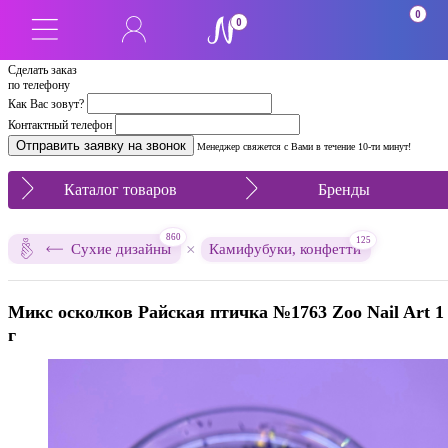
0
0
Сделать заказ
по телефону
Как Вас зовут?
Контактный телефон
Менеджер свяжется с Вами в течение 10-ти минут!
Каталог товаров
Бренды
860
125
×
Сухие дизайны
Камифубуки, конфетти
Микс осколков Райская птичка №1763 Zoo Nail Art 1
г