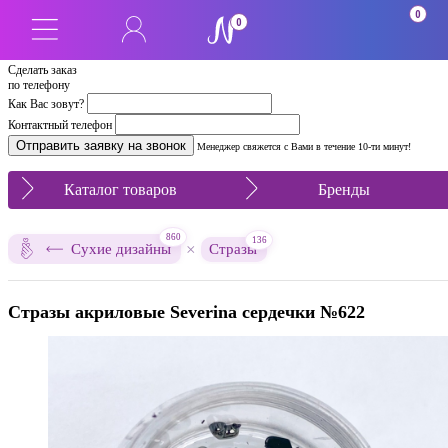
0
0
Сделать заказ
по телефону
Как Вас зовут?
Контактный телефон
Менеджер свяжется с Вами в течение 10-ти минут!
Каталог товаров
Бренды
860
136
×
Сухие дизайны
Стразы
Стразы акриловые Severina сердечки №622