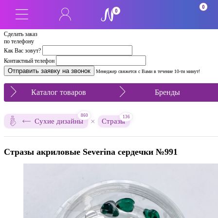
0
0
Сделать заказ
по телефону
Как Вас зовут?
Контактный телефон
Менеджер свяжется с Вами в течение 10-ти минут!
Каталог товаров
Бренды
860
136
×
Сухие дизайны
Стразы
Стразы акриловые Severina сердечки №991