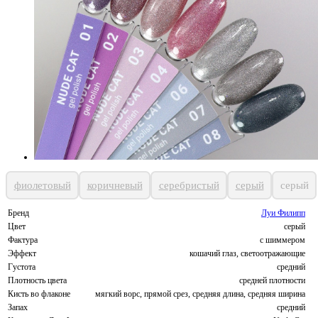
фиолетовый
коричневый
серебристый
серый
серый
Бренд
Луи Филипп
Цвет
серый
Фактура
с шиммером
Эффект
кошачий глаз, светоотражающие
Густота
средний
Плотность цвета
средней плотности
Кисть во флаконе
мягкий ворс, прямой срез, средняя длина, средняя ширина
Запах
средний