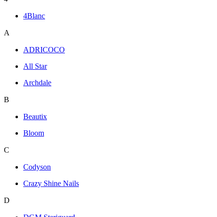
4Blanc
A
ADRICOCO
All Star
Archdale
B
Beautix
Bloom
C
Codyson
Crazy Shine Nails
D