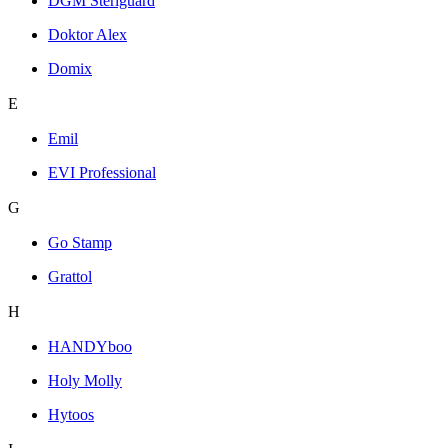
DGM Steriguard
Doktor Alex
Domix
E
Emil
EVI Professional
G
Go Stamp
Grattol
H
HANDYboo
Holy Molly
Hytoos