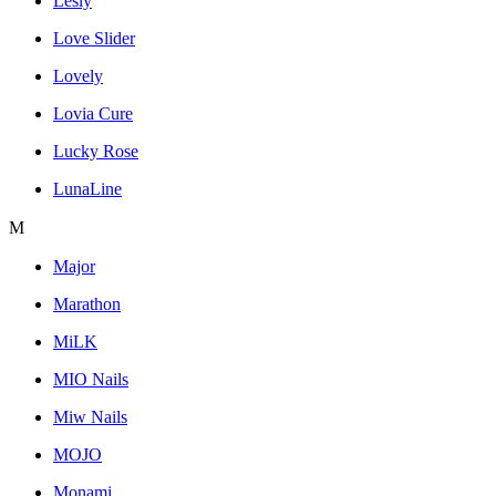
Lesly
Love Slider
Lovely
Lovia Cure
Lucky Rose
LunaLine
M
Major
Marathon
MiLK
MIO Nails
Miw Nails
MOJO
Monami