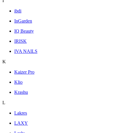
I
ibdi
InGarden
IQ Beauty
IRISK
IVA NAILS
K
Kaizer Pro
Klio
Krashu
L
Lakres
LAXY