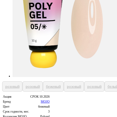
розовый
розовый
бежевый
розовый
розовый
белы
Акция
СРОК 10.2026
Бренд
MOJO
Цвет
бежевый
Срок годности, мес.
3
Коллекция MOJO
Polygel