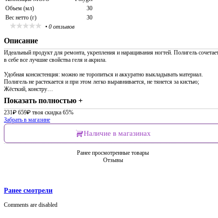
Объем (мл)
30
Вес нетто (г)
30
•
0 отзывов
Описание
Идеальный продукт для ремонта, укрепления и наращивания ногтей. Полигель сочетае
в себе все лучшие свойства геля и акрила.
Удобная консистенция: можно не торопиться и аккуратно выкладывать материал.
Полигель не растекается и при этом легко выравнивается, не тянется за кистью;
Жёсткий, констру…
Показать полностью +
231
₽
659
₽
твоя скидка 65%
Забрать в магазине
Наличие в магазинах
Ранее просмотренные товары
Отзывы
Ранее смотрели
Comments are disabled