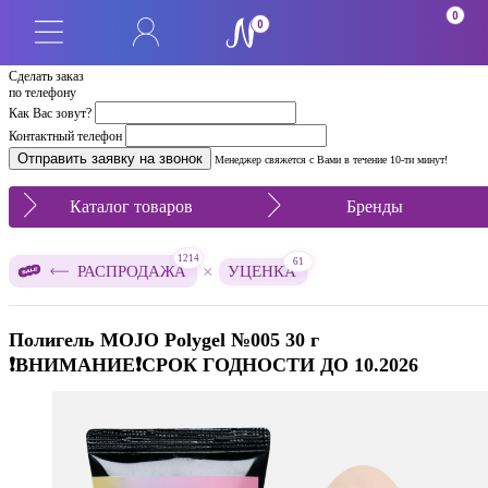
СРОК 10.2026
0
0
Сделать заказ
по телефону
Как Вас зовут?
Контактный телефон
Менеджер свяжется с Вами в течение 10-ти минут!
Каталог товаров
Бренды
1214
61
×
РАСПРОДАЖА
УЦЕНКА
Полигель MOJO Polygel №005 30 г
❗️ВНИМАНИЕ❗️СРОК ГОДНОСТИ ДО 10.2026