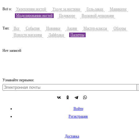
Всё о:
Укреплении ногтей
Уходе за ногтями
Гель-лаках
Маникюре
Моделировании ногтей
Педикюре
Восковой депиляции
Тип:
Все
События
Новинки
Акции
Мастер-классы
Обзоры
Новости магазина
Лайфхаки
Палитры
Нет записей
Узнавайте первыми:
Войти
Регистрация
Доставка