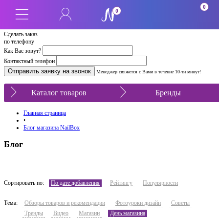
0
0
Сделать заказ
по телефону
Как Вас зовут?
Контактный телефон
Менеджер свяжется с Вами в течение 10-ти минут!
Каталог товаров
Бренды
Главная страница
•
Блог магазина NailBox
Блог
Сортировать по:
По дате добавления
Рейтингу
Популярности
Тема:
Обзоры товаров и рекомендации
Фотоуроки дизайн
Советы
Тренды
Видео
Магазин
День магазина