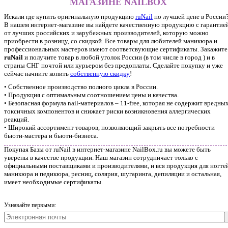
МАГАЗИНЕ NAILBOX
Искали где купить оригинальную продукцию
ruNail
по лучшей цене в России
В нашем интернет-магазине вы найдете качественную продукцию с гарантие
от лучших российских и зарубежных производителей, которую можно
приобрести в розницу, со скидкой. Все товары для любителей маникюра и
профессиональных мастеров имеют соответсвующие сертификаты. Закажите
ruNail
и получите товар в любой уголок России (в том числе в город ) и в
страны СНГ почтой или курьером без предоплаты. Сделайте покупку и уже
сейчас начните копить
собственную скидку
!
• Собственное производство полного цикла в России.
• Продукция с оптимальным соотношением цены и качества.
• Безопасная формула nail-материалов – 11-free, которая не содержит вредных
токсичных компонентов и снижает риски возникновения аллергических
реакций.
• Широкий ассортимент товаров, позволяющий закрыть все потребности
бьюти-мастера и бьюти-бизнеса.
Покупая Базы от ruNail в интернет-магазине NailBox.ru вы можете быть
уверены в качестве продукции. Наш магазин сотрудничает только с
официальными поставщиками и производителями, и вся продукция для ногтей
маникюра и педикюра, ресниц, солярия, шугаринга, депиляции и остальная,
имеет необходимые сертификаты.
Узнавайте первыми: