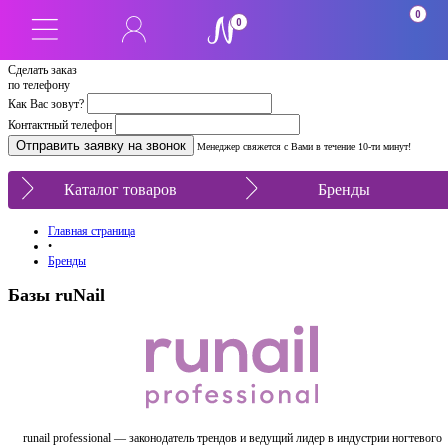
0
0
Сделать заказ
по телефону
Как Вас зовут?
Контактный телефон
Менеджер свяжется с Вами в течение 10-ти минут!
Каталог товаров
Бренды
Главная страница
•
Бренды
Базы ruNail
runail professional — законодатель трендов и ведущий лидер в индустрии ногтевого