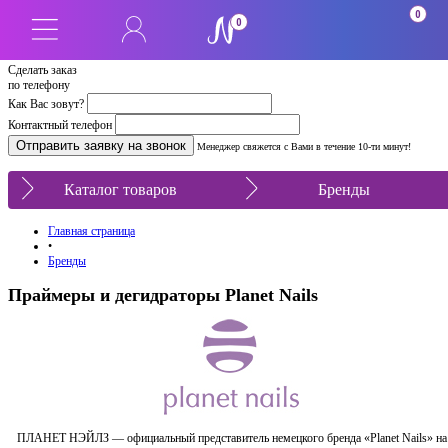
0
0
Сделать заказ
по телефону
Как Вас зовут?
Контактный телефон
Менеджер свяжется с Вами в течение 10-ти минут!
Каталог товаров
Бренды
Главная страница
•
Бренды
Праймеры и дегидраторы Planet Nails
ПЛАНЕТ НЭЙЛЗ — официальный представитель немецкого бренда «Planet Nails» на