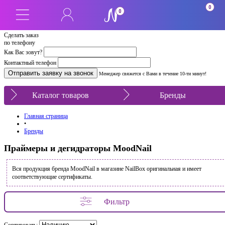
0
0
Сделать заказ
по телефону
Как Вас зовут?
Контактный телефон
Менеджер свяжется с Вами в течение 10-ти минут!
Каталог товаров
Бренды
Главная страница
•
Бренды
Праймеры и дегидраторы MoodNail
Вся продукция бренда MoodNail в магазине NailBox оригинальная и имеет
соответствующие сертификаты.
Фильтр
Сортировать: