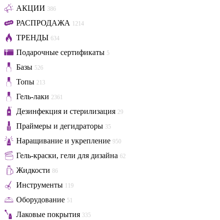
АКЦИИ
386
РАСПРОДАЖА
1214
ТРЕНДЫ
634
Подарочные сертификаты
5
Базы
526
Топы
213
Гель-лаки
2361
Дезинфекция и стерилизация
29
Праймеры и дегидраторы
35
Наращивание и укрепление
950
Гель-краски, гели для дизайна
62
Жидкости
86
Инструменты
119
Оборудование
51
Лаковые покрытия
335