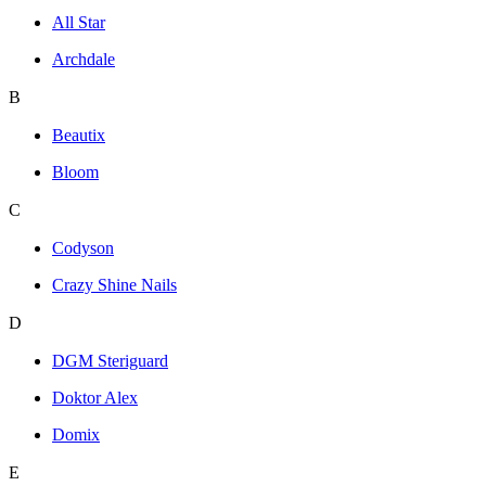
All Star
Archdale
B
Beautix
Bloom
C
Codyson
Crazy Shine Nails
D
DGM Steriguard
Doktor Alex
Domix
E