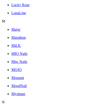
Lucky Rose
LunaLine
M
Major
Marathon
MiLK
MIO Nails
Miw Nails
MOJO
Monami
MoodNail
Mystique
N