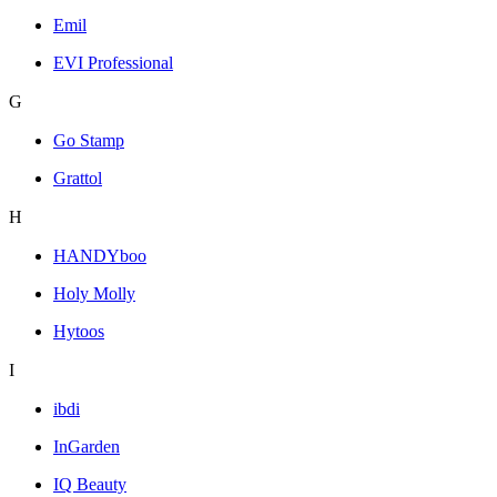
Emil
EVI Professional
G
Go Stamp
Grattol
H
HANDYboo
Holy Molly
Hytoos
I
ibdi
InGarden
IQ Beauty