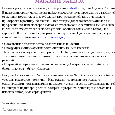
МАГАЗИНЕ NAILBOX
Искали где купить оригинальную продукцию
ruNail
по лучшей цене в России
В нашем интернет-магазине вы найдете качественную продукцию с гарантие
от лучших российских и зарубежных производителей, которую можно
приобрести в розницу, со скидкой. Все товары для любителей маникюра и
профессиональных мастеров имеют соответсвующие сертификаты. Закажите
ruNail
и получите товар в любой уголок России (в том числе в город ) и в
страны СНГ почтой или курьером без предоплаты. Сделайте покупку и уже
сейчас начните копить
собственную скидку
!
• Собственное производство полного цикла в России.
• Продукция с оптимальным соотношением цены и качества.
• Безопасная формула nail-материалов – 11-free, которая не содержит вредных
токсичных компонентов и снижает риски возникновения аллергических
реакций.
• Широкий ассортимент товаров, позволяющий закрыть все потребности
бьюти-мастера и бьюти-бизнеса.
Покупая Гель-лаки от ruNail в интернет-магазине NailBox.ru вы можете быть
уверены в качестве продукции. Наш магазин сотрудничает только с
официальными поставщиками и производителями, и вся продукция для ногтей
маникюра и педикюра, ресниц, солярия, шугаринга, депиляции и остальная,
имеет необходимые сертификаты.
Узнавайте первыми: