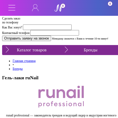
0
0
Сделать заказ
по телефону
Как Вас зовут?
Контактный телефон
Менеджер свяжется с Вами в течение 10-ти минут!
Каталог товаров
Бренды
Главная страница
•
Бренды
Гель-лаки ruNail
runail professional — законодатель трендов и ведущий лидер в индустрии ногтевого