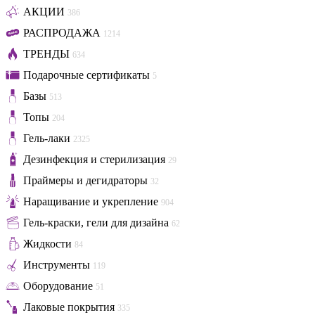
АКЦИИ
386
РАСПРОДАЖА
1214
ТРЕНДЫ
634
Подарочные сертификаты
5
Базы
513
Топы
204
Гель-лаки
2325
Дезинфекция и стерилизация
29
Праймеры и дегидраторы
32
Наращивание и укрепление
904
Гель-краски, гели для дизайна
62
Жидкости
84
Инструменты
119
Оборудование
51
Лаковые покрытия
335