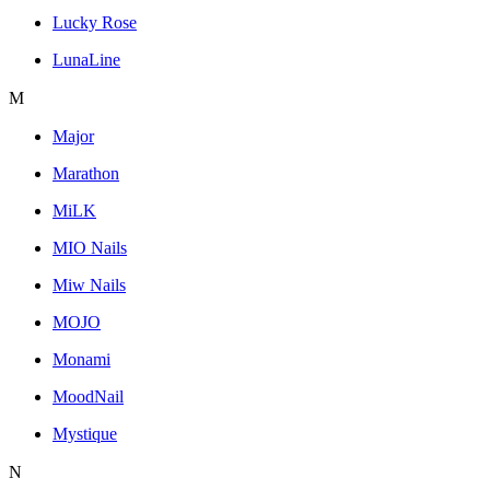
Lucky Rose
LunaLine
M
Major
Marathon
MiLK
MIO Nails
Miw Nails
MOJO
Monami
MoodNail
Mystique
N