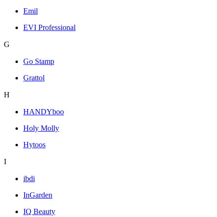
Emil
EVI Professional
G
Go Stamp
Grattol
H
HANDYboo
Holy Molly
Hytoos
I
ibdi
InGarden
IQ Beauty