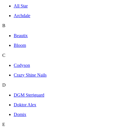
All Star
Archdale
B
Beautix
Bloom
C
Codyson
Crazy Shine Nails
D
DGM Steriguard
Doktor Alex
Domix
E