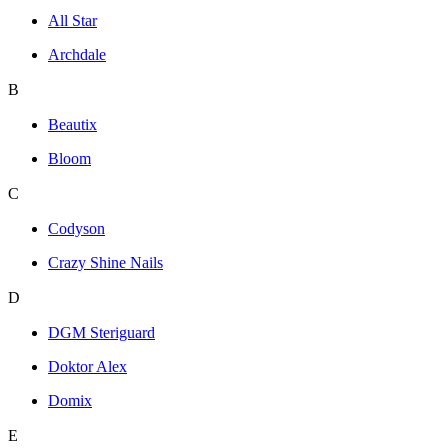
All Star
Archdale
B
Beautix
Bloom
C
Codyson
Crazy Shine Nails
D
DGM Steriguard
Doktor Alex
Domix
E