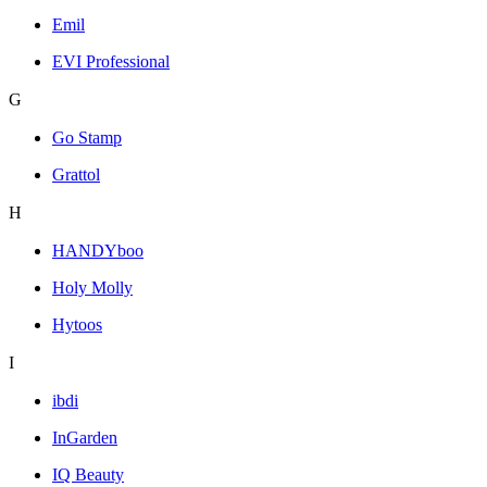
Emil
EVI Professional
G
Go Stamp
Grattol
H
HANDYboo
Holy Molly
Hytoos
I
ibdi
InGarden
IQ Beauty