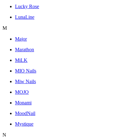
Lucky Rose
LunaLine
M
Major
Marathon
MiLK
MIO Nails
Miw Nails
MOJO
Monami
MoodNail
Mystique
N