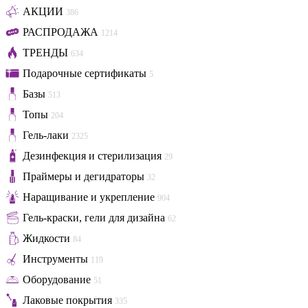
АКЦИИ
386
РАСПРОДАЖА
1214
ТРЕНДЫ
634
Подарочные сертификаты
5
Базы
513
Топы
204
Гель-лаки
2325
Дезинфекция и стерилизация
29
Праймеры и дегидраторы
32
Наращивание и укрепление
904
Гель-краски, гели для дизайна
62
Жидкости
84
Инструменты
119
Оборудование
51
Лаковые покрытия
335