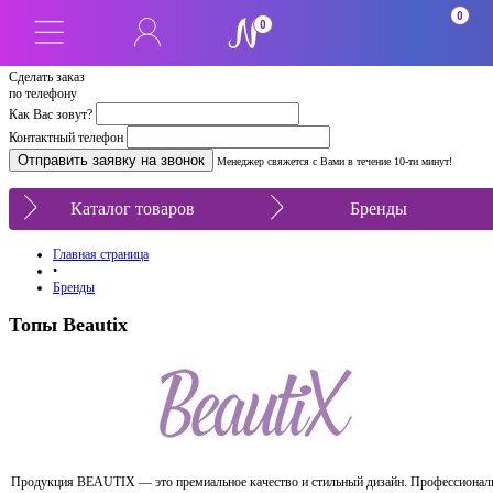
0
0
Сделать заказ
по телефону
Как Вас зовут?
Контактный телефон
Менеджер свяжется с Вами в течение 10-ти минут!
Каталог товаров
Бренды
Главная страница
•
Бренды
Топы Beautix
Продукция BEAUTIX — это премиальное качество и стильный дизайн. Профессиона