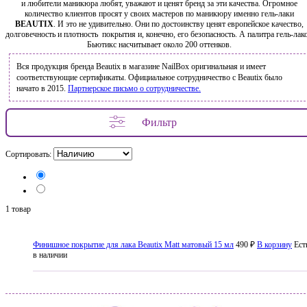
и любители маникюра любят, уважают и ценят бренд за эти качества. Огромное
количество клиентов просят у своих мастеров по маникюру именно гель-лаки
BEAUTIX
. И это не удивительно. Они по достоинству ценят европейское качество,
долговечность и плотность покрытия и, конечно, его безопасность. А палитра гель-лак
Бьютикс насчитывает около 200 оттенков.
Вся продукция бренда Beautix в магазине NailBox оригинальная и имеет
соответствующие сертификаты. Официальное сотрудничество с Beautix было
начато в 2015.
Партнерское письмо о сотрудничестве.
Фильтр
Сортировать:
1 товар
Финишное покрытие для лака Beautix Matt матовый 15 мл
490 ₽
В корзину
Ест
в наличии