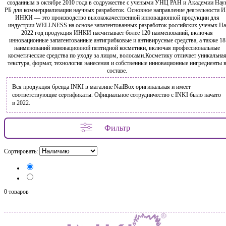
созданным в октябре 2010 года в содружестве с учеными УНЦ РАН и Академии Нау
РБ для коммерциализации научных разработок. Основное направление деятельности 
ИНКИ — это производство высококачественной инновационной продукции для
индустрии WELLNESS на основе запатентованных разработок российских ученых.На
2022 год продукция ИНКИ насчитывает более 120 наименований, включая
инновационные запатентованные антигрибковые и антивирусные средства, а также 18
наименований инновационной пептидной косметики, включая профессиональные
косметические средства по уходу за лицом, волосами.Косметику отличает уникальна
текстура, формат, технология нанесения и собственные инновационные ингредиенты 
составе.
Вся продукция бренда INKI в магазине NailBox оригинальная и имеет
соответствующие сертификаты. Официальное сотрудничество с INKI было начато
в 2022.
Фильтр
Сортировать:
0 товаров