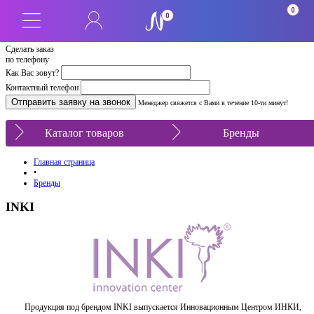
0
0
Сделать заказ
по телефону
Как Вас зовут?
Контактный телефон
Менеджер свяжется с Вами в течение 10-ти минут!
Каталог товаров
Бренды
Главная страница
•
Бренды
INKI
Продукция под брендом INKI выпускается Инновационным Центром ИНКИ,