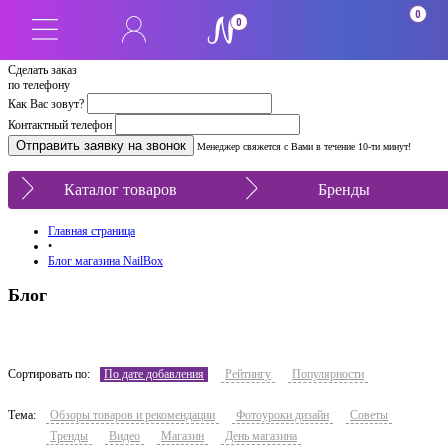
0
0
Сделать заказ
по телефону
Как Вас зовут?
Контактный телефон
Менеджер свяжется с Вами в течение 10-ти минут!
Каталог товаров
Бренды
Главная страница
•
Блог магазина NailBox
Блог
Сортировать по:
По дате добавления
Рейтингу
Популярности
Тема:
Обзоры товаров и рекомендации
Фотоуроки дизайн
Советы
Тренды
Видео
Магазин
День магазина