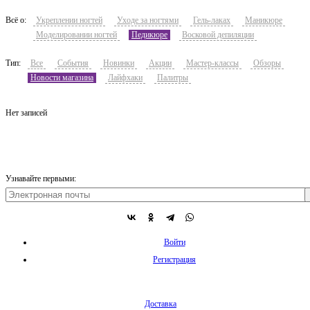
Всё о:
Укреплении ногтей
Уходе за ногтями
Гель-лаках
Маникюре
Моделировании ногтей
Педикюре
Восковой депиляции
Тип:
Все
События
Новинки
Акции
Мастер-классы
Обзоры
Новости магазина
Лайфхаки
Палитры
Нет записей
Узнавайте первыми:
Войти
Регистрация
Доставка