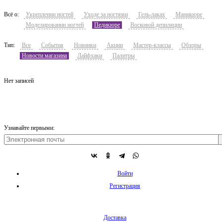
Всё о:
Укреплении ногтей
Уходе за ногтями
Гель-лаках
Маникюре
Моделировании ногтей
Педикюре
Восковой депиляции
Тип:
Все
События
Новинки
Акции
Мастер-классы
Обзоры
Новости магазина
Лайфхаки
Палитры
Нет записей
Узнавайте первыми:
Войти
Регистрация
Доставка