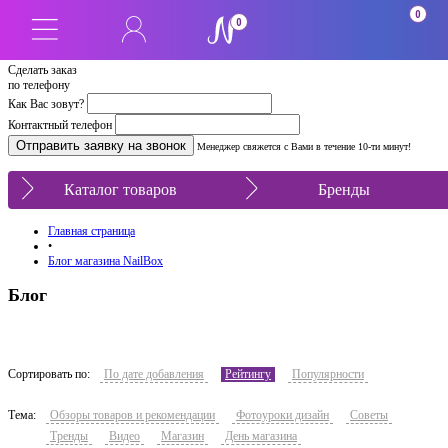
0
0
Сделать заказ
по телефону
Как Вас зовут?
Контактный телефон
Менеджер свяжется с Вами в течение 10-ти минут!
Каталог товаров
Бренды
Главная страница
•
Блог магазина NailBox
Блог
Сортировать по:
По дате добавления
Рейтингу
Популярности
Тема:
Обзоры товаров и рекомендации
Фотоуроки дизайн
Советы
Тренды
Видео
Магазин
День магазина