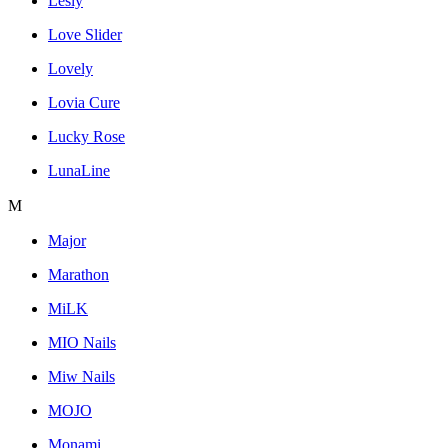
Lesly
Love Slider
Lovely
Lovia Cure
Lucky Rose
LunaLine
M
Major
Marathon
MiLK
MIO Nails
Miw Nails
MOJO
Monami