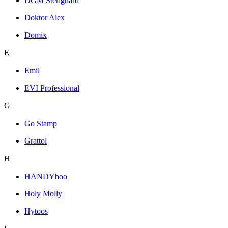
DGM Steriguard
Doktor Alex
Domix
E
Emil
EVI Professional
G
Go Stamp
Grattol
H
HANDYboo
Holy Molly
Hytoos