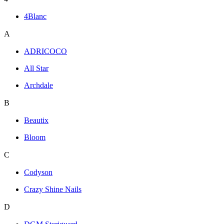
4Blanc
A
ADRICOCO
All Star
Archdale
B
Beautix
Bloom
C
Codyson
Crazy Shine Nails
D