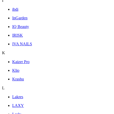
I
ibdi
InGarden
IQ Beauty
IRISK
IVA NAILS
K
Kaizer Pro
Klio
Krashu
L
Lakres
LAXY