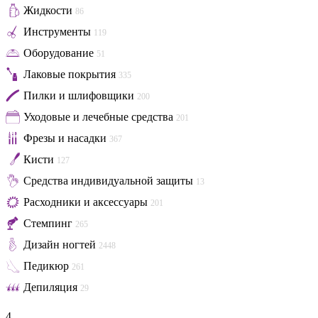
Жидкости
86
Инструменты
119
Оборудование
51
Лаковые покрытия
335
Пилки и шлифовщики
200
Уходовые и лечебные средства
201
Фрезы и насадки
367
Кисти
127
Средства индивидуальной защиты
13
Расходники и аксессуары
201
Стемпинг
265
Дизайн ногтей
2448
Педикюр
261
Депиляция
29
4