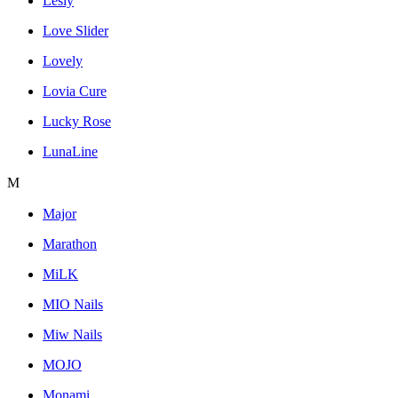
Lesly
Love Slider
Lovely
Lovia Cure
Lucky Rose
LunaLine
M
Major
Marathon
MiLK
MIO Nails
Miw Nails
MOJO
Monami