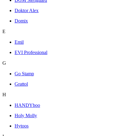
DGM Steriguard
Doktor Alex
Domix
E
Emil
EVI Professional
G
Go Stamp
Grattol
H
HANDYboo
Holy Molly
Hytoos