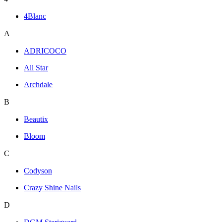
4Blanc
A
ADRICOCO
All Star
Archdale
B
Beautix
Bloom
C
Codyson
Crazy Shine Nails
D