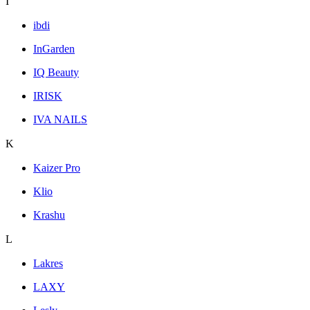
I
ibdi
InGarden
IQ Beauty
IRISK
IVA NAILS
K
Kaizer Pro
Klio
Krashu
L
Lakres
LAXY