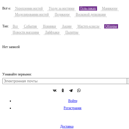
Всё о:
Укреплении ногтей
Уходе за ногтями
Гель-лаках
Маникюре
Моделировании ногтей
Педикюре
Восковой депиляции
Тип:
Все
События
Новинки
Акции
Мастер-классы
Обзоры
Новости магазина
Лайфхаки
Палитры
Нет записей
Узнавайте первыми:
Войти
Регистрация
Доставка