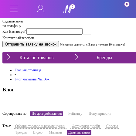
0
0
Сделать заказ
по телефону
Как Вас зовут?
Контактный телефон
Менеджер свяжется с Вами в течение 10-ти минут!
Каталог товаров
Бренды
Главная страница
•
Блог магазина NailBox
Блог
Сортировать по:
По дате добавления
Рейтингу
Популярности
Тема:
Обзоры товаров и рекомендации
Фотоуроки дизайн
Советы
Тренды
Видео
Магазин
День магазина